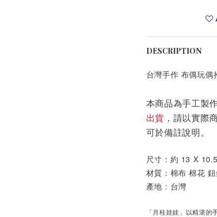
DESCRIPTION
台灣手作 布偶玩偶
本商品為手工製
出貨
，請以實際
可於備註說明
。
尺寸：約 13 X 10.5
材質：棉布 棉花 鈕
產地：台灣
「月桂娃娃」以精湛的