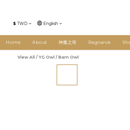
$
TWD
English
Home
About
神魔之塔
Ragnarok
Sh
View All
/
YG Owl
/
Barn Owl