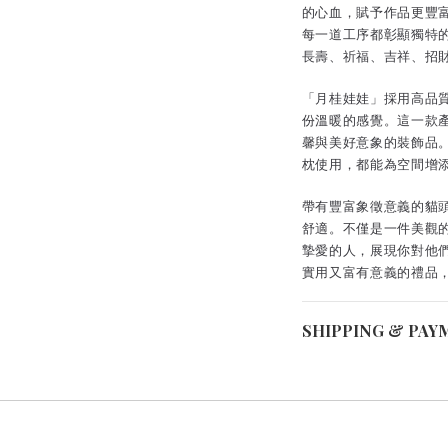
的心血，賦予作品更豐
每一道工序都彰顯獨特
長壽、祈福、吉祥、招
「月桂娃娃」採用高品
份溫暖的感覺。這一款
馨與美好意象的裝飾品
枕使用，都能為空間增
帶有豐富象徵意義的貓
舒適。不僅是一件美觀
摯愛的人，展現你對他
實用又富有意義的禮品
SHIPPING & PAY