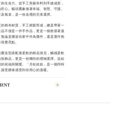
富的生命力。從手工剪裁布料到手縫成形，
的匠心。貓頭鷹象徵著幸福、智慧、守護、
財及報喜，是一份送禮的完美選擇。
質的棉布材質，手工精製而成，總是帶著一
產品不僅是一件手作品，更是一個散發著溫
。無論是擺放在家中作為擺件，還是選作抱
添視覺亮點。
頭鷹造型搭配著柔軟的棉花填充，觸感柔軟
的裝飾品，更是一份獨特的禮物選擇。送給
們的祝福與關愛。「月桂娃娃」是一個同時
，讓受贈者感受到你用心的溫暖。
MENT