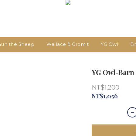
aun the Sheep
Wallace & Gromit
YG Owl
Br
YG Owl-Barn 
NT$1,200
NT$1,056