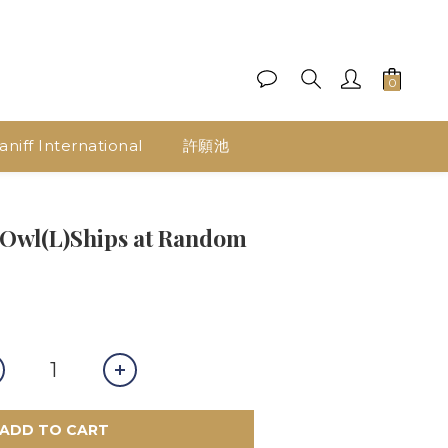
aniff International
許願池
Owl(L)Ships at Random
ADD TO CART