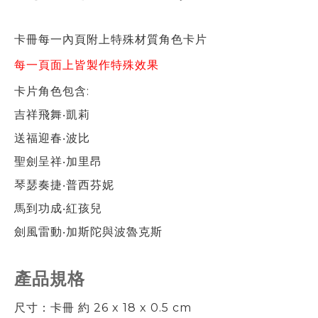
卡冊每一內頁附上特殊材質角色卡片
每一頁面上皆製作特殊效果
卡片角色包含:
吉祥飛舞‧凱莉
送福迎春‧波比
聖劍呈祥‧加里昂
琴瑟奏捷‧普西芬妮
馬到功成‧紅孩兒
劍風雷動‧加斯陀與波魯克斯
產品規格
尺寸：卡冊 約 26 x 18 x 0.5 cm