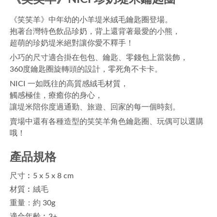
《笑笑羊》中年幼的小羊堤米絨毛鑰匙圈登場。
抱著台灣特色飲品珍奶，背上還背著最愛的小熊，
超萌的珍奶堤米絕對讓你愛不釋手！
小巧的尺寸適合掛在包包、鑰匙、零錢包上當裝飾，
360度鑰匙圈旋轉頭的設計，零死角不卡卡。
NICI 一如既往的高質感絨毛材質，
觸感極佳，療癒你的身心，
讓堤米陪你度過通勤、旅遊、回家的每一個時刻。
賣場中還有各種造型的笑笑羊角色鑰匙圈、玩偶可以選購
哦！
產品規格
尺寸︰5 x 5 x 8 cm
材質︰絨毛
重量：約 30g
適合年齡︰3+