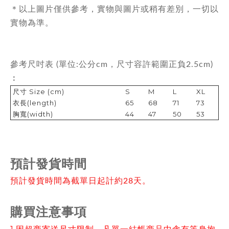
＊以上圖片僅供參考，實物與圖片或稍有差別，一切以
實物為準。
參考尺吋表 (單位:公分cm，尺寸容許範圍正負
2.5cm
)
︰
尺寸 Size (cm)
S
M
L
XL
衣長(length)
65
68
71
73
胸寬(width)
44
47
50
53
預計發貨時間
預計發貨時間為截單日起計約28天。
購買注意事項