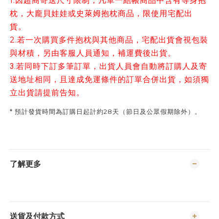
1.因超商寄送尺寸限制，凡單一結帳商品中含有等身抱
枕，
大龐貝娃娃
或
史萊姆抱枕商品，限使用宅配出
貨
。
2.
若一次購買多件抱枕與其他商品，
宅配出貨
會視包裝
與材積，另由客服人員通知，補運費後出貨。
3.若同時下訂多筆訂單，出貨人員會自動將訂購人及寄
送地址相同，且達成免運條件的訂單合併出貨，如須獨
立出貨請提前告知。
* 預計發貨時間為訂購日起計約28天（節日及公眾假期除外）。
了解更多
送貨及付款方式