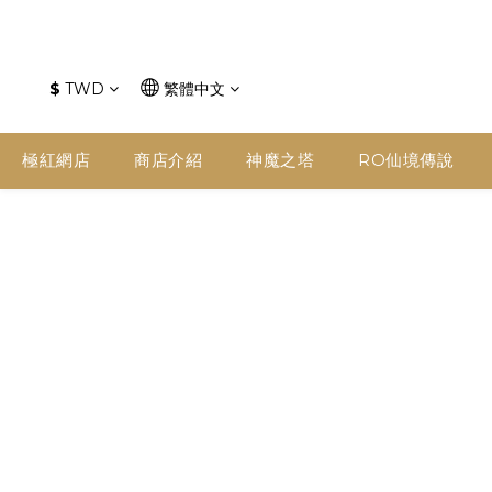
$
TWD
繁體中文
極紅網店
商店介紹
神魔之塔
RO仙境傳說