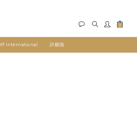
ff International
許願池