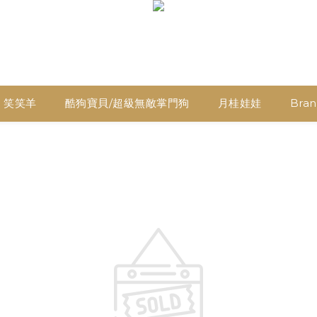
笑笑羊
酷狗寶貝/超級無敵掌門狗
月桂娃娃
Brani