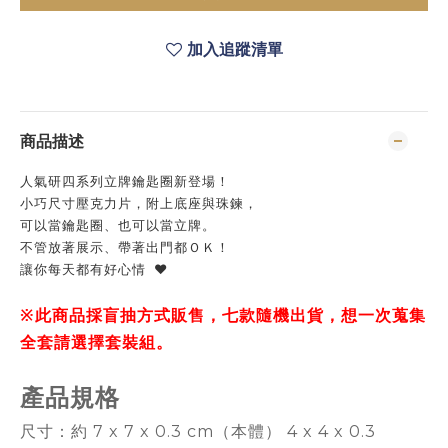
加入追蹤清單
商品描述
人氣研四系列立牌鑰匙圈新登場！
小巧尺寸壓克力片，附上底座與珠鍊，
可以當鑰匙圈、也可以當立牌。
不管放著展示、帶著出門都ＯＫ！
讓你每天都有好心情 ♥
※此商品採盲抽方式販售，七款隨機出貨，想一次蒐集
全套請選擇套裝組。
產品規格
尺寸：約 7 x 7 x 0.3 cm（本體） 4 x 4 x 0.3