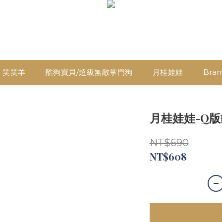
笑笑羊
酷狗寶貝/超級無敵掌門狗
月桂娃娃
Brani
月桂娃娃-Q版
NT$690
NT$608