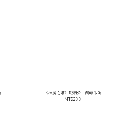
飾
《神魔之塔》鐵扇公主饅頭吊飾
NT$200