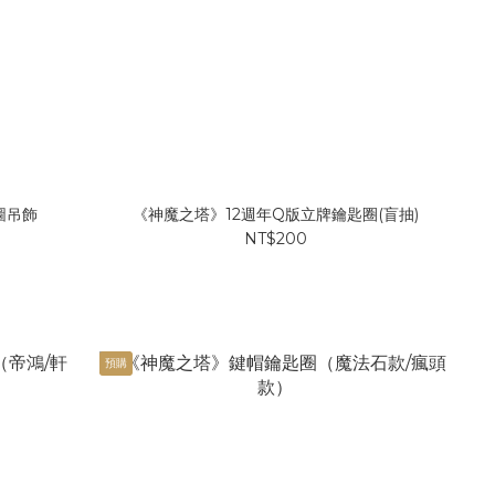
圖吊飾
《神魔之塔》12週年Q版立牌鑰匙圈(盲抽)
NT$200
預購