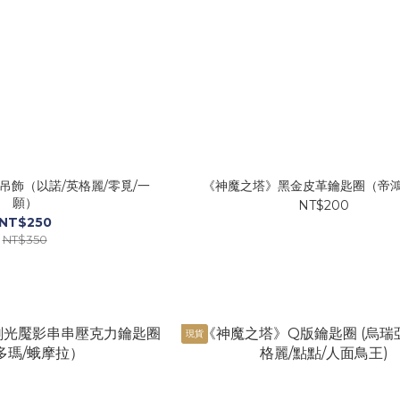
吊飾（以諾/英格麗/零覓/一
《神魔之塔》黑金皮革鑰匙圈（帝鴻
願）
NT$200
NT$250
NT$350
現貨