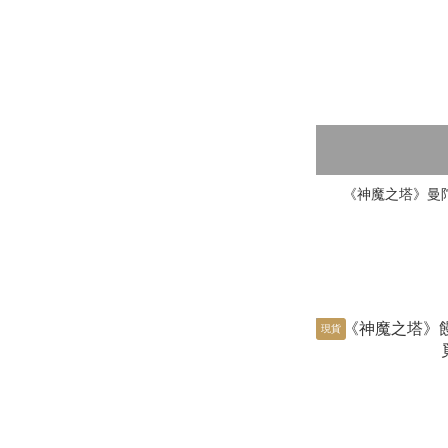
《神魔之塔》曼
現貨