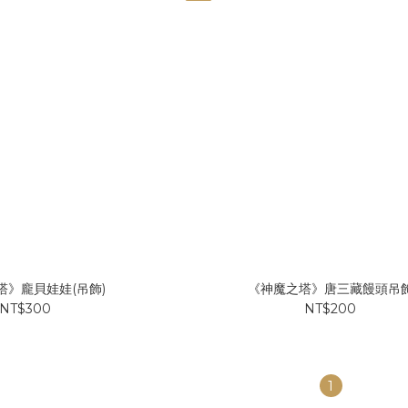
塔》龐貝娃娃(吊飾)
《神魔之塔》唐三藏饅頭吊
NT$300
NT$200
1