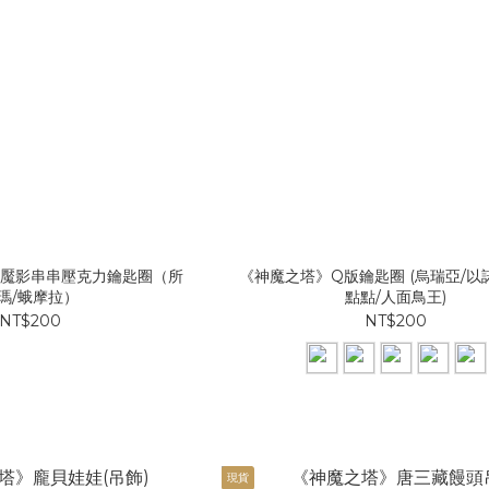
魘影串串壓克力鑰匙圈（所
《神魔之塔》Q版鑰匙圈 (烏瑞亞/以諾
瑪/蛾摩拉）
點點/人面鳥王)
NT$200
NT$200
現貨