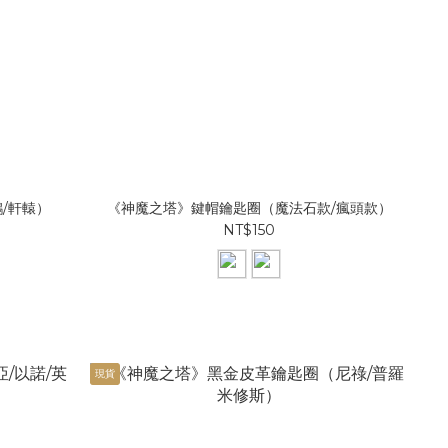
/軒轅）
《神魔之塔》鍵帽鑰匙圈（魔法石款/瘋頭款）
NT$150
現貨