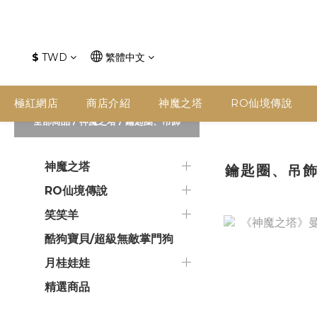
$
TWD
繁體中文
極紅網店
商店介紹
神魔之塔
RO仙境傳說
全部商品
/
神魔之塔
/
鑰匙圈、吊飾
神魔之塔
鑰匙圈、吊
RO仙境傳說
笑笑羊
酷狗寶貝/超級無敵掌門狗
月桂娃娃
精選商品