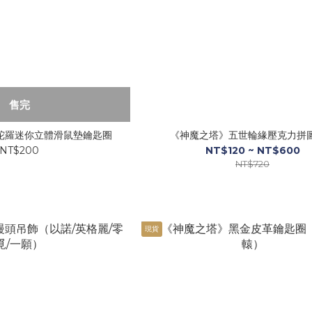
售完
陀羅迷你立體滑鼠墊鑰匙圈
《神魔之塔》五世輪緣壓克力拼
NT$200
NT$120 ~ NT$600
NT$720
現貨