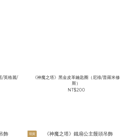
/英格麗/
《神魔之塔》黑金皮革鑰匙圈（尼祿/普羅米修
斯）
NT$200
現貨