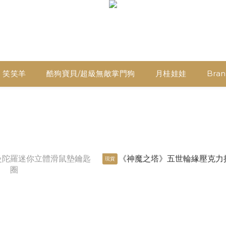
笑笑羊
酷狗寶貝/超級無敵掌門狗
月桂娃娃
Brani
飾
現貨