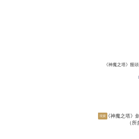
《神魔之塔》饅頭
現貨