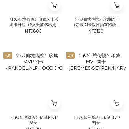
《RO仙境傳說》珍藏閃卡黃
《RO仙境傳說》珍藏閃卡
金卡冊組（6入裝隨機出貨,
（新版閃卡以盲抽來體驗遊
只提供單盒不重複）
戲內抽卡機制！單款隨機出
NT$800
NT$120
貨，另有6入裝黃金卡冊組賣
場）
現貨
現貨
《RO仙境傳說》珍藏MVP
《RO仙境傳說》珍藏MVP
閃卡
閃卡
（RANDEL/ALPHOCCIO/CELIA/CHEN/GERTIE/TRENTINI
（EREMES/SEYREN/HARWO